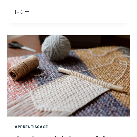
POURQUOI
[...]
ACHETER
UNE
TOUR
MONTESSORI
À
SON
ENFANT ?
APPRENTISSAGE