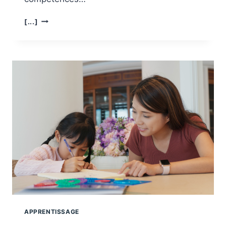
LES
[...]
CLÉS
POUR
RÉDIGER
UNE
LETTRE
DE
RECOMMANDATION
EFFICACE
APPRENTISSAGE