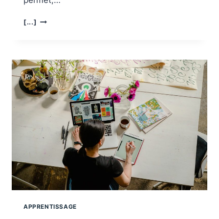
permet,…
COMMENT
[...]
APPRENDRE
LE
PIANO
SUR
INTERNET ?
APPRENTISSAGE