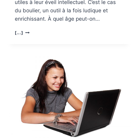
utiles à leur éveil intellectuel. C’est le cas
du boulier, un outil à la fois ludique et
enrichissant. À quel âge peut-on…
A
[...]
QUEL
ÂGE
APPRENDRE
À
JOUER
LE
BOULIER?