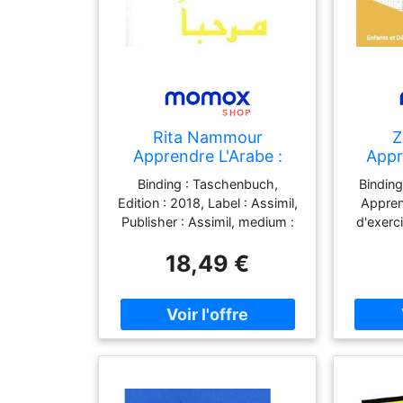
Rita Nammour
Z
Apprendre L'Arabe :
Appr
Niveau Débutants :
Cahier
Binding : Taschenbuch,
Binding
Niveau Atteint A2
Débu
Edition : 2018, Label : Assimil,
Appren
D'Écri
Publisher : Assimil, medium :
d'exerc
Arabe
Taschenbuch,
Un l
Adu
18,49 €
numberOfPages : 296,
l'alphab
Faci
publicationDate : 2018-09-24,
et adult
authors : Rita Nammour, ISBN
étape 
: 270050786X
paperba
148, pu
03-0
Nahari