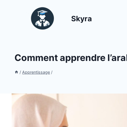
Aller
au
Skyra
contenu
Comment apprendre l’ara
/
Apprentissage
/