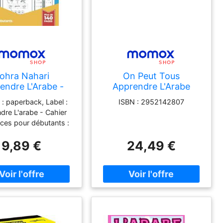
ohra Nahari
On Peut Tous
endre L'Arabe -
Apprendre L'Arabe
 D'Exercices Pour
Dialectal : Français-
 : paperback, Label :
ISBN : 2952142807
tants: Un Livre
Marocain
dre L'arabe - Cahier
ture De L'Alphabet
ices pour débutants :
 Pour Enfants Et
ivre d'écriture de
ltes Débutant,
9,89 €
24,49 €
et arabe pour enfants
le Et Étape Par
es débutant, facile et
Étape.
par étape., medium :
ck, numberOfPages :
blicationDate : 2023-
9, authors : Zohra
, languages : french