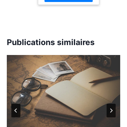
Capo-chichi, Fatiha
Temmouri, languages :
french, ISBN :
2759012980
Publications similaires