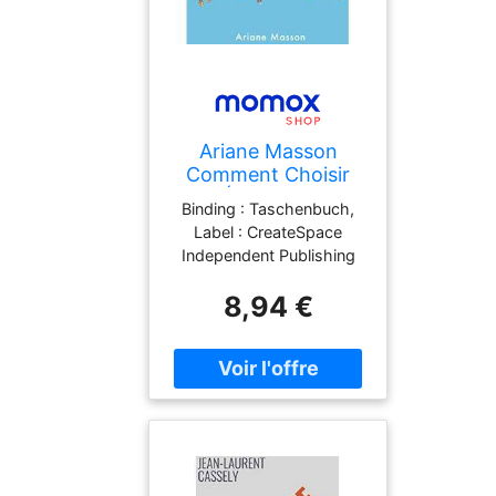
Ariane Masson
Comment Choisir
Ses Études Et Son
Binding : Taschenbuch,
Métier: Orientation
Label : CreateSpace
Scolaire Et
Independent Publishing
Professionnelle
Platform, Publisher :
8,94 €
CreateSpace Independent
Publishing Platform,
medium : Taschenbuch,
numberOfPages : 165,
publicationDate : 2021-
02-04, authors : Ariane
Masson, ISBN :
1532975961