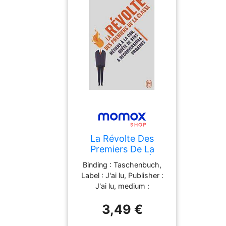
La Révolte Des
Premiers De La
Classe : Métiers À La
Binding : Taschenbuch,
Con, Quête De Sens
Label : J'ai lu, Publisher :
& Reconversions
J'ai lu, medium :
Urbaines
Taschenbuch,
3,49 €
publicationDate : 2019-
08-28, ISBN :