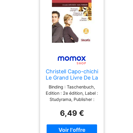
Christell Capo-chichi
Le Grand Livre De La
Reconversion
Binding : Taschenbuch,
Professionnelle
Edition : 2e édition, Label :
Studyrama, Publisher :
Studyrama, medium :
6,49 €
Taschenbuch,
numberOfPages : 288,
publicationDate : 2011-
05-02, authors : Christell