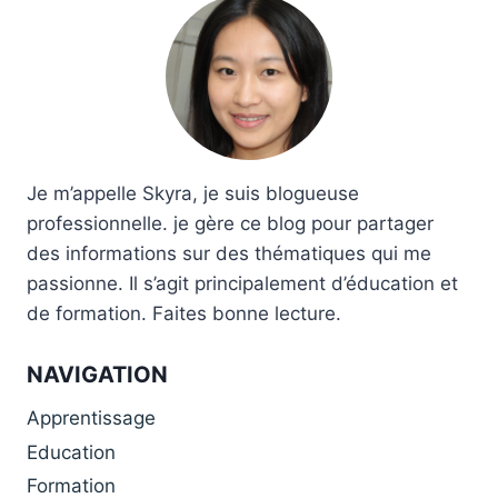
présenté dans un nouvel
d'escalade (LxLxH) : 90 x
emballage en plastique
29,5 x 8,3 cm.
recyclé. Détails :
Compartiment principal
Compartiment arrière pour
une raquette
Compartiment zippé pour
accessoires à l'avant
Je m’appelle Skyra, je suis blogueuse
Bretelles de sac à dos
professionnelle. je gère ce blog pour partager
adaptées aux enfants
des informations sur des thématiques qui me
avec sangle de poitrine
Rembourrage dorsal
passionne. Il s’agit principalement d’éducation et
Poche latérale en filet pour
de formation. Faites bonne lecture.
bouteilles Étiquette
nominative à l'intérieur
Logos réfléchissants
NAVIGATION
Étiquette en papier recyclé
avec corde de chanvre
Apprentissage
Présenté dans un nouvel
Education
emballage en plastique
Formation
recyclé Volume (l) : 20