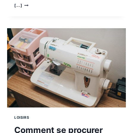
POURQUOI
[...]
UTILISER
UN
AGENDA
POUR
GÉRER
SON
TEMPS ?
LOISIRS
Comment se procurer