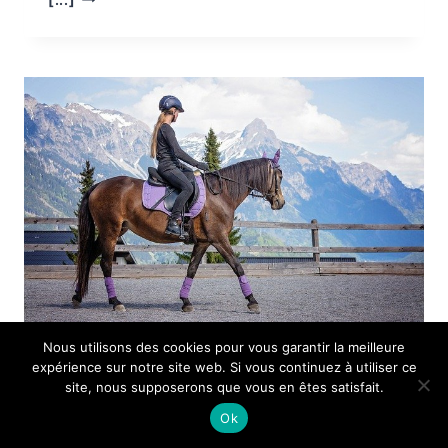
SONT
LES
AVANTAGES
DU
SURF ?
Nous utilisons des cookies pour vous garantir la meilleure
expérience sur notre site web. Si vous continuez à utiliser ce
LOISIRS
site, nous supposerons que vous en êtes satisfait.
Comment choisir son
Ok