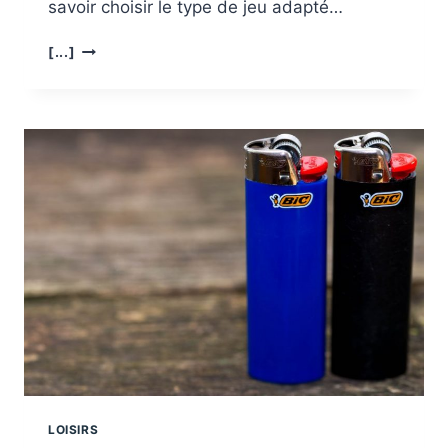
savoir choisir le type de jeu adapté…
QUELS
[...]
SONT
LES
MEILLEURS
JEUX
POUR
UN
ENFANT
DE
4
ANS
?
LOISIRS