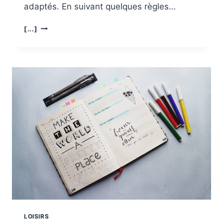
adaptés. En suivant quelques règles…
LES
[...]
ÉTAPES
CLÉS
DE
LA
CONSTRUCTION
D’UNE
MAQUETTE
EN
BOIS
DE
VOITURE
LOISIRS