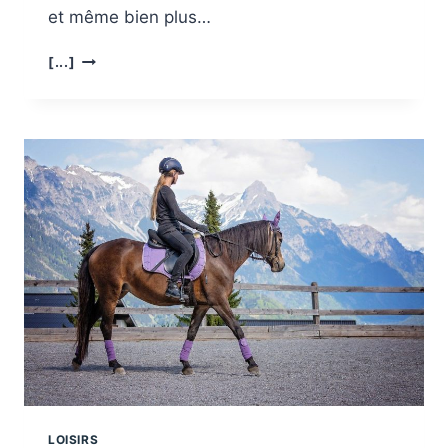
et même bien plus…
POURQUOI
[...]
EST-
IL
IMPORTANT
DE
LIRE
?
LOISIRS