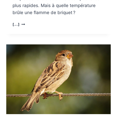
plus rapides. Mais à quelle température
brûle une flamme de briquet ?
QUELLE
[...]
EST
LA
TEMPÉRATURE
DE
LA
FLAMME
DU
BRIQUET ?