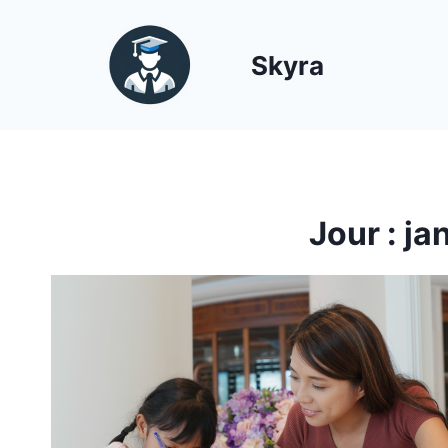
Aller
au
Skyra
contenu
Jour : ja