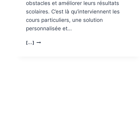
obstacles et améliorer leurs résultats
scolaires. C’est là qu’interviennent les
cours particuliers, une solution
personnalisée et…
LES
[...]
AVANTAGES
PÉDAGOGIQUES
DES
COURS
PARTICULIERS
POUR
LES
ÉLÈVES
EN
DIFFICULTÉ