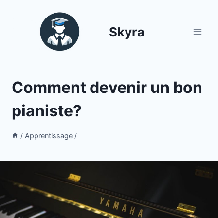
Aller
au
Skyra
contenu
Comment devenir un bon
pianiste?
/
Apprentissage
/