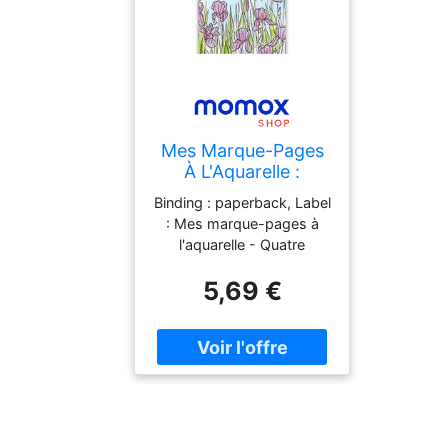
Mes Marque-Pages
À L'Aquarelle :
Quatre Saisons
Binding : paperback, Label
: Mes marque-pages à
l'aquarelle - Quatre
saisons : Inclus pinceau &
5,69 €
palette de 6 couleurs,
Format : big_book,
medium : paperback,
numberOfPages : 16,
publicationDate : 2025-
03-12, languages : french,
ISBN : 2501192532