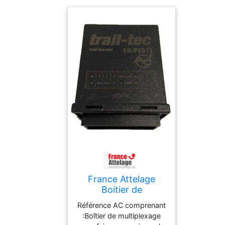
France Attelage
Boitier de
multiplexage pour
Référence AC comprenant
faisceaux universels
:Boîtier de multiplexage
de marque AC