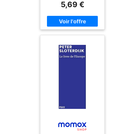
5,69 €
: Mes marque-pages à
l'aquarelle, Format :
big_book, medium :
paperback,
numberOfPages : 80,
publicationDate : 2026-
02-25, languages :
french, ISBN :
2501199545