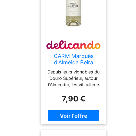
épicées, fines nuances de
vanille et d'amande. Finale
: longue et harmonieuse,
avec un agr
CARM Marquês
d'Almeida Beira
Interior Branco 2023
Depuis leurs vignobles du
12,5% Vol. 0,75l
Douro Supérieur, autour
d'Almendra, les viticulteurs
de CARM sont actifs
7,90 €
depuis la fin du XIXe
siècle. Leur plus ancien
vignoble a été planté en
1966 et depuis, ils n'ont
cessé de s'étendre et
d'améliorer la sélection
des va Dans le verre, le vin