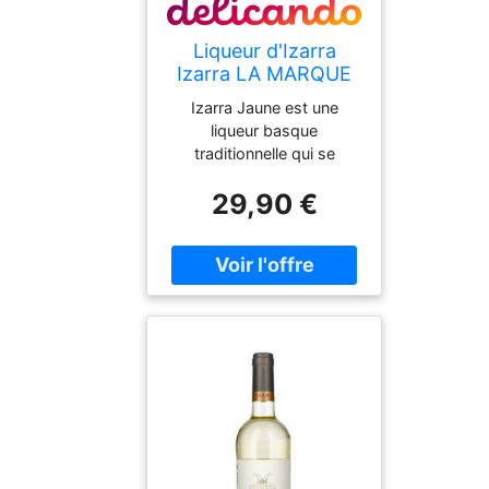
Liqueur d'Izarra
Izarra LA MARQUE
DU PAYS BASQUE
Izarra Jaune est une
Jaune Liqueur 40%
liqueur basque
Vol. 0,7l
traditionnelle qui se
distingue par son mélange
29,90 €
unique d'épices exotiques,
d'herbes fines et de miel.
Fabriquée au Pays basque
français, cette liqueur
représente un art de la
distillation vieux de
plusieurs siècles Couleur :
Jaune doré brillant. Nez :
Arômes fins d'herbes, de
miel, légèrement épicé,
notes florales. Goût :
Doux et complexe, notes
sucrées de miel, herbes