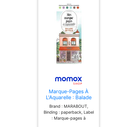
se présente dans une
robe jaune paille claire et
limpide avec des reflets
verdâtres. Le nez est
marqué par des notes
d'agrumes, de pomme
verte, un soupçon de
fleurs blanches et
d'herbes fraîches. En
bouche, le Beira Interior
Bra
Marque-Pages À
L'Aquarelle : Balade
En Ville : Mes
Brand : MARABOUT,
Marque-Pages À
Binding : paperback, Label
L'Aquarelle
: Marque-pages à
l'aquarelle - Balade en ville