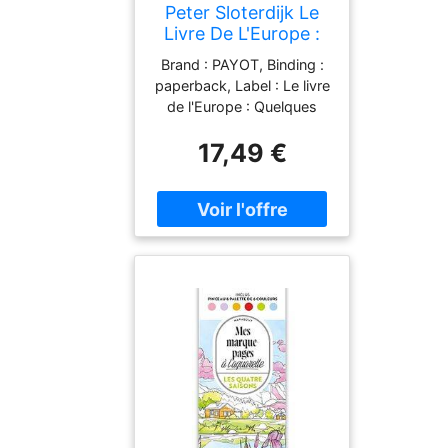
Peter Sloterdijk Le
Livre De L'Europe :
Quelques Marque-
Brand : PAYOT, Binding :
Pages
paperback, Label : Le livre
de l'Europe : Quelques
marque-pages, Format :
17,49 €
big_book, medium :
paperback,
numberOfPages : 320,
publicationDate : 2026-
03-11, authors : Peter
Sloterdijk, translators :
Olivier Mannoni,
languages : french, ISBN :
222894016X