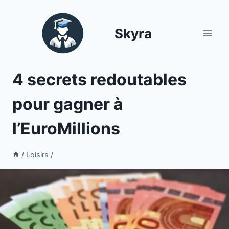
Aller
au
Skyra
contenu
4 secrets redoutables
pour gagner à
l’EuroMillions
/
Loisirs
/