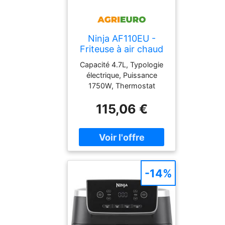
Ninja AF110EU -
Friteuse à air chaud
4,7 L
Capacité 4.7L, Typologie
électrique, Puissance
1750W, Thermostat
régulation température,
115,06 €
Température maximale
210°C, Fonction friture,
Fonction déshydratation,
Pays de fabrication Chine,
Température minimale
40°C, Minuterie
électronique, Écran LCD,
-14%
Poids 4.8kg