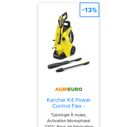
Minuterie électronique,
Écran LCD, Poids 4.8kg
-13%
Karcher K4 Power
Control Flex -
Nettoyeur haute
Typologie À roues,
pression à froid -
Activation Monophasé
420 l/h - 130 bar
230V, Pays de fabrication