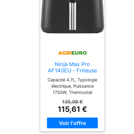
Ninja Max Pro
AF140EU - Friteuse
à air chaud - 4,7 L
Capacité 4.7L, Typologie
électrique, Puissance
1750W, Thermostat
régulation température,
135,08 €
Température maximale
115,61 €
210°C, Fonction friture,
Fonction déshydratation,
Fonction rôtissoire, Pays
de fabrication Chine,