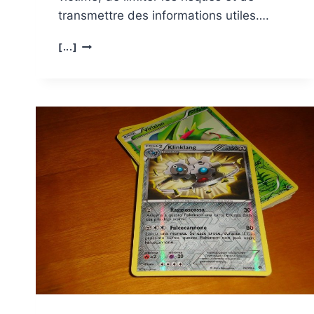
transmettre des informations utiles….
COMMENT
[...]
RÉAGIR
FACE
À
UNE
URGENCE
EN
ATTENDANT
LES
SECOURS