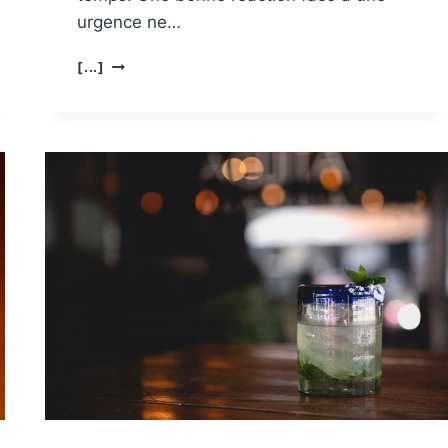
urgence ne…
RÉACTION
[...]
FACE
À
UNE
URGENCE
:
8
RÉFLEXES
ESSENTIELS
POUR
AGIR
VITE