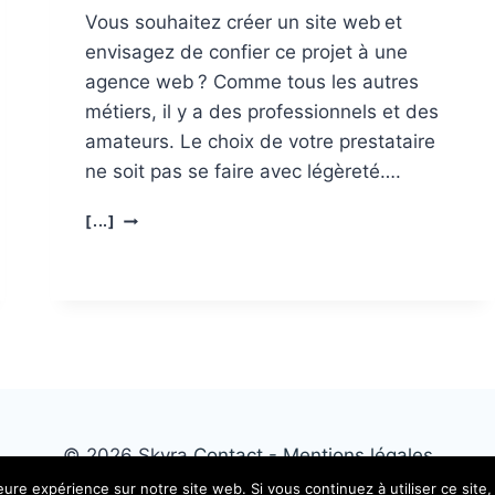
Vous souhaitez créer un site web et
envisagez de confier ce projet à une
agence web ? Comme tous les autres
métiers, il y a des professionnels et des
amateurs. Le choix de votre prestataire
ne soit pas se faire avec légèreté….
CRÉATION
[...]
DE
SITE
INTERNET
:
COMMENT
CHOISIR
SON
PRESTATAIRE ?
© 2026 Skyra
Contact -
Mentions légales
leure expérience sur notre site web. Si vous continuez à utiliser ce sit