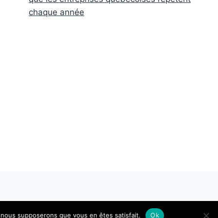
chaque année
e, nous supposerons que vous en êtes satisfait.
Ok