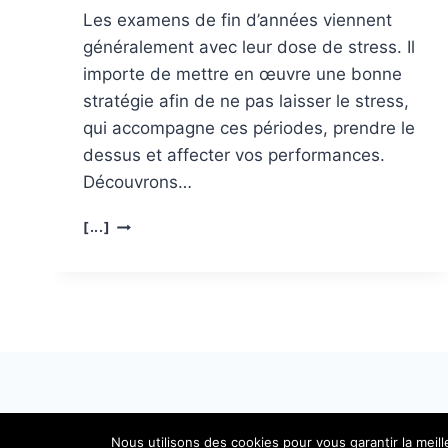
Les examens de fin d’années viennent
généralement avec leur dose de stress. Il
importe de mettre en œuvre une bonne
stratégie afin de ne pas laisser le stress,
qui accompagne ces périodes, prendre le
dessus et affecter vos performances.
Découvrons…
QUE
[...]
FAIRE
POUR
DOMINER
SON
STRESS
À
L’APPROCHE
DES
EXAMENS ?
Nous utilisons des cookies pour vous garantir la meil