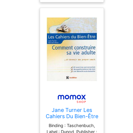
Mertens de Wilmars, ISBN
dévoilant une intensité
: 2889534278
exceptionnelle pendant 5
heures. Préparez-vous
aux compliments ! *Test
d'auto-évaluation, 69
femmes.
Jane Turner Les
Cahiers Du Bien-Être
: Comment
Binding : Taschenbuch,
Construire Sa Vie
Label : Dunod, Publisher :