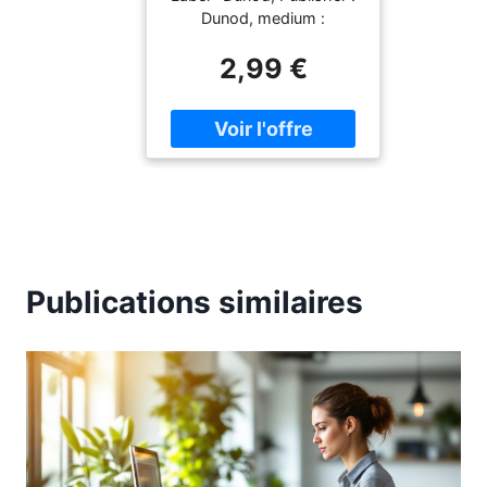
Adulte Et Devenir
Dunod, medium :
Son Propre Coach
Taschenbuch,
2,99 €
publicationDate : 2005-
06-09, authors : Jane
Turner, Bernard Hévin,
languages : french, ISBN :
210048964X
Publications similaires